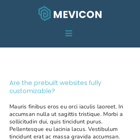
Skip
to
content
Toggle
HOME
Navigation
Installation
DIENSTEN
OVER MEVICON
Are the prebuilt websites fully
customizable?
PROJECTEN
Mauris finibus eros eu orci iaculis laoreet. In
CONTACT
accumsan nulla ut sagittis tristique. Morbi a
sollicitudin dui, quis tincidunt purus.
Pellentesque eu lacinia lacus. Vestibulum
tincidunt erat ac massa gravida accumsan.