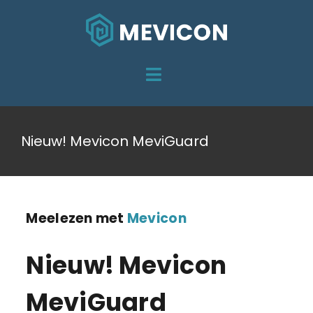
Skip
to
content
Toggle
HOME
Navigation
Nieuw! Mevicon MeviGuard
DIENSTEN
OVER MEVICON
PROJECTEN
Meelezen met
Mevicon
CONTACT
Nieuw! Mevicon
MeviGuard