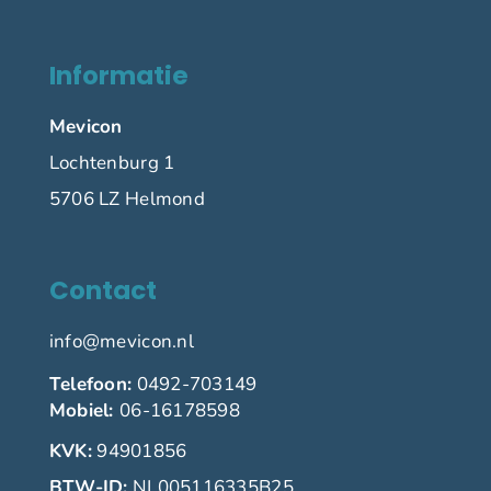
Informatie
Mevicon
Lochtenburg 1
5706 LZ Helmond
Contact
info@mevicon.nl
Telefoon:
0492-703149
Mobiel:
06-16178598
KVK:
94901856
BTW-ID:
NL005116335B25