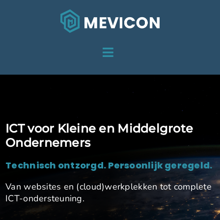
Skip
to
content
Toggle
HOME
Navigation
DIENSTEN
OVER MEVICON
ICT voor Kleine en Middelgrote
Ondernemers
PROJECTEN
Technisch ontzorgd.
Persoonlijk geregeld.
CONTACT
Van websites en (cloud)werkplekken tot complete
ICT-ondersteuning.