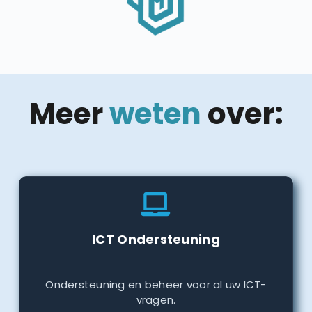
Meer
weten
over:
ICT Ondersteuning
Ondersteuning en beheer voor al uw ICT-
vragen.