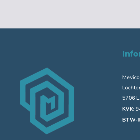
Info
Mevico
Lochte
5706 L
KVK:
9
BTW-I