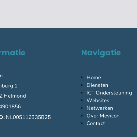
rmatie
Navigatie
n
Home
Diensten
nburg 1
ICT Ondersteuning
Z Helmond
Websites
4901856
Netwerken
Over Mevicon
D:
NL005116335B25
Contact