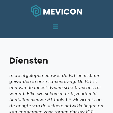
Skip
to
content
Toggle
HOME
Navigation
DIENSTEN
Diensten
OVER MEVICON
In de afgelopen eeuw is de ICT onmisbaar
PROJECTEN
geworden in onze samenleving. De ICT is
een van de meest dynamische branches ter
CONTACT
wereld. Elke week komen er bijvoorbeeld
tientallen nieuwe AI-tools bij. Mevicon is op
de hoogte van de actuele ontwikkelingen en
kan er daarmee voor zorgen dat uw ICT-