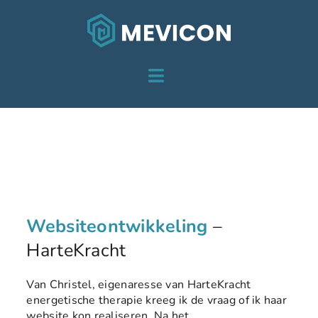
Skip
to
content
Toggle
HOME
Navigation
HarteKracht
DIENSTEN
OVER MEVICON
PROJECTEN
Websiteontwikkeling
–
HarteKracht
CONTACT
Van Christel, eigenaresse van HarteKracht
energetische therapie kreeg ik de vraag of ik haar
website kon realiseren. Na het