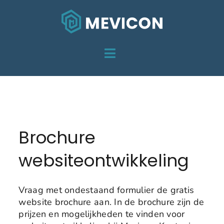
Skip
to
content
Toggle
HOME
Navigation
Brochure
DIENSTEN
OVER MEVICON
Brochure
PROJECTEN
websiteontwikkeling
CONTACT
Vraag met ondestaand formulier de gratis
website brochure aan. In de brochure zijn de
prijzen en mogelijkheden te vinden voor